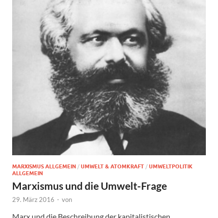
MARXISMUS ALLGEMEIN
/
UMWELT & ATOMKRAFT
/
UMWELTPOLITIK
ALLGEMEIN
Marxismus und die Umwelt-Frage
29. März 2016
-
von
Marx und die Beschreibung der kapitalistischen