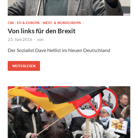
CWI
/
EU & EUROPA
/
WEST- & NORDEUROPA
Von links für den Brexit
23. Juni 2016
-
von
Der Sozialist Dave Nellist im Neuen Deutschland
WEITERLESEN