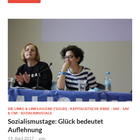
DIE LINKE & LINKSJUGEND ['SOLID]
/
KAPITALISTISCHE KRISE
/
SAV
/
SAV
& CWI
/
SOZIALISMUSTAGE
Sozialismustage: Glück bedeutet
Auflehnung
19. April 2017
-
von