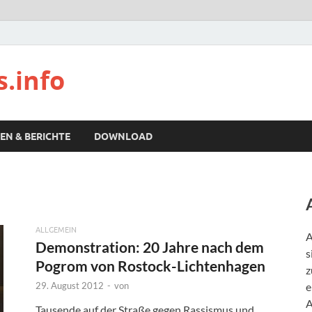
s.info
EN & BERICHTE
DOWNLOAD
ALLGEMEIN
A
Demonstration: 20 Jahre nach dem
s
Pogrom von Rostock-Lichtenhagen
z
29. August 2012
-
von
e
A
Tausende auf der Straße gegen Rassismus und