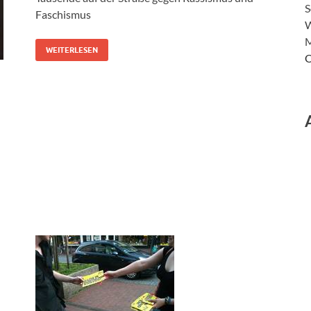
S
Faschismus
W
M
WEITERLESEN
O