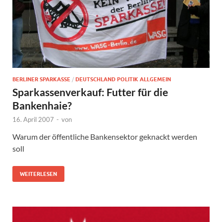
BERLINER SPARKASSE
/
DEUTSCHLAND POLITIK ALLGEMEIN
Sparkassenverkauf: Futter für die
Bankenhaie?
16. April 2007
-
von
Warum der öffentliche Bankensektor geknackt werden
soll
WEITERLESEN