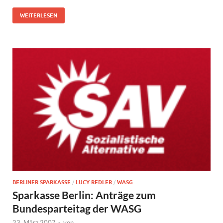
WEITERLESEN
BERLINER SPARKASSE
/
LUCY REDLER
/
WASG
Sparkasse Berlin: Anträge zum
Bundesparteitag der WASG
23. März 2007
-
von