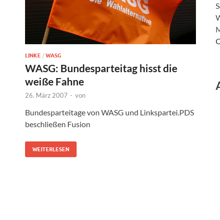
S
W
M
O
LINKE
/
WASG
WASG: Bundesparteitag hisst die
weiße Fahne
26. März 2007
-
von
Bundesparteitage von WASG und Linkspartei.PDS
beschließen Fusion
n
WEITERLESEN