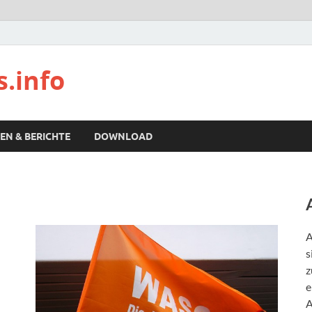
s.info
EN & BERICHTE
DOWNLOAD
A
s
z
e
A