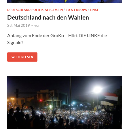
DEUTSCHLAND POLITIK ALLGEMEIN
/
EU & EUROPA
/
LINKE
Deutschland nach den Wahlen
28. Mai 2019
-
von
Anfang vom Ende der GroKo – Hört DIE LINKE die
Signale?
WEITERLESEN