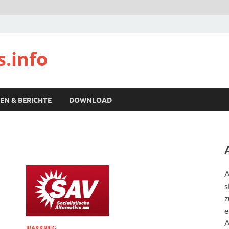
s.info
EN & BERICHTE
DOWNLOAD
A
s
z
e
A
IRAKKRIEG