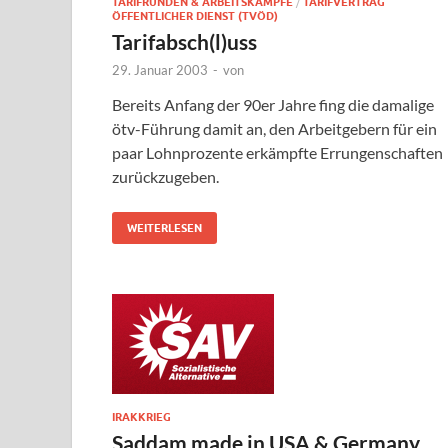
TARIFRUNDEN & ARBEITSKÄMPFE
/
TARIFVERTRAG
ÖFFENTLICHER DIENST (TVÖD)
Tarifabsch(l)uss
29. Januar 2003
-
von
Bereits Anfang der 90er Jahre fing die damalige
ötv-Führung damit an, den Arbeitgebern für ein
paar Lohnprozente erkämpfte Errungenschaften
zurückzugeben.
WEITERLESEN
IRAKKRIEG
Saddam made in USA & Germany