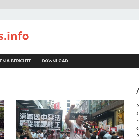
s.info
EN & BERICHTE
DOWNLOAD
A
s
z
e
A