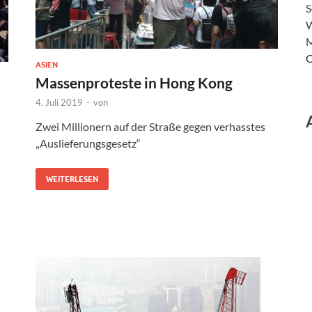
S
W
M
O
ASIEN
Massenproteste in Hong Kong
4. Juli 2019
-
von
Zwei Millionern auf der Straße gegen verhasstes
„Auslieferungsgesetz“
WEITERLESEN