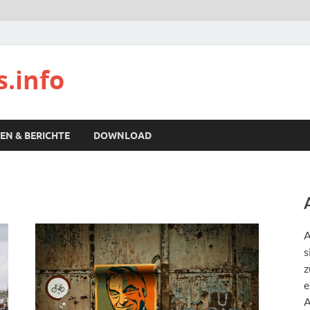
s.info
EN & BERICHTE
DOWNLOAD
A
s
z
e
A