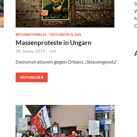
S
W
M
O
INTERNATIONALES
/
OSTEUROPA & GUS
Massenproteste in Ungarn
30. Januar 2019
-
von
Demonstrationen gegen Orbàns „Sklavengesetz“
WEITERLESEN