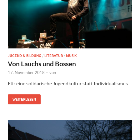
JUGEND & BILDUNG
/
LITERATUR
/
MUSIK
Von Lauchs und Bossen
17. November 2018
-
von
Für eine solidarische Jugendkultur statt Individualismus
WEITERLESEN