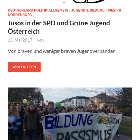
DEUTSCHLAND POLITIK ALLGEMEIN
/
JUGEND & BILDUNG
/
WEST- &
NORDEUROPA
Jusos in der SPD und Grüne Jugend
Österreich
15. Mai 2017
-
von
Von braven und weniger braven Jugendverbänden
WEITERLESEN