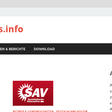
s.info
EN & BERICHTE
DOWNLOAD
A
s
z
e
A
BETRIEB & GEWERKSCHAFTEN
/
DEUTSCHLAND POLITIK