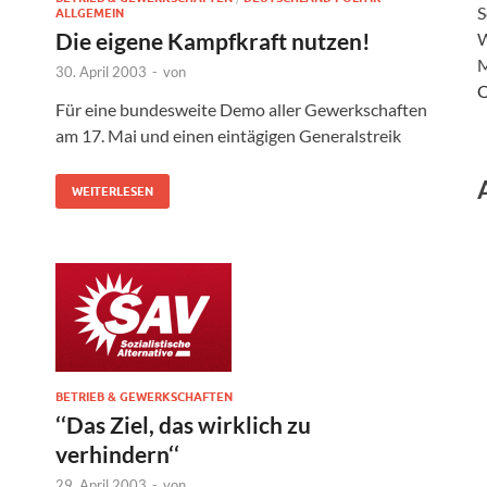
S
ALLGEMEIN
Die eigene Kampfkraft nutzen!
W
M
30. April 2003
-
von
O
Für eine bundesweite Demo aller Gewerkschaften
am 17. Mai und einen eintägigen Generalstreik
WEITERLESEN
BETRIEB & GEWERKSCHAFTEN
‘‘Das Ziel, das wirklich zu
verhindern‘‘
29. April 2003
-
von