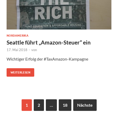
NORDAMERIKA
Seattle führt „Amazon-Steuer“ ein
17. Mai 2018
-
von
Wichtiger Erfolg der #TaxAmazon-Kampagne
WEITERLESEN
1
2
…
18
Nächste