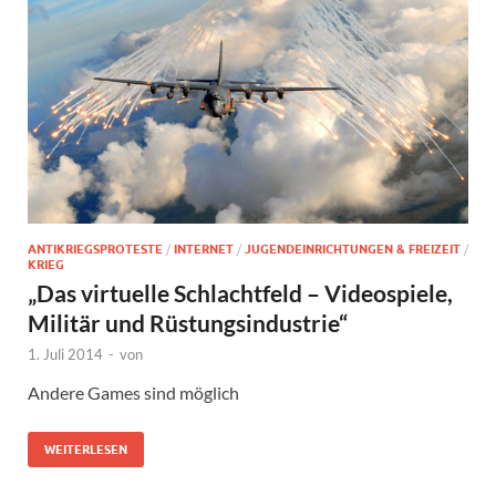
ANTIKRIEGSPROTESTE
/
INTERNET
/
JUGENDEINRICHTUNGEN & FREIZEIT
/
KRIEG
„Das virtuelle Schlachtfeld – Videospiele,
Militär und Rüstungsindustrie“
1. Juli 2014
-
von
Andere Games sind möglich
WEITERLESEN