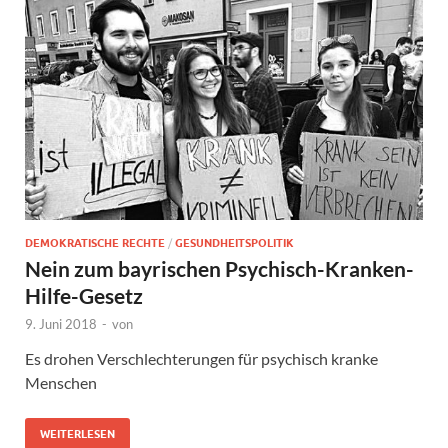
DEMOKRATISCHE RECHTE
/
GESUNDHEITSPOLITIK
Nein zum bayrischen Psychisch-Kranken-
Hilfe-Gesetz
9. Juni 2018
-
von
Es drohen Verschlechterungen für psychisch kranke
Menschen
WEITERLESEN