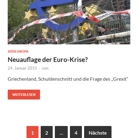
SÜDEUROPA
Neuauflage der Euro-Krise?
24. Januar 2015
-
von
Griechenland, Schuldenschnitt und die Frage des „Grexit“
WEITERLESEN
1
2
…
4
Nächste